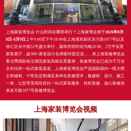
上海家装博览会 什么时间在哪里举行？上海家博会将于
2026年8月
8日-8月9日
上午9:00至下午18:00在上海浦东新区东方路1877号以及
徐汇区吴中路52号盛大举行，最终闭馆时间为晚20:00。2万平实景
家装展厅，超300+家装设计名师面对面交流……来上海装修博览会
看当季国际前沿潮流家装风格实景案例，装修博览会已成为千万业
主向往的一站式家装渠道。上海家装博览会严选国际国内一线大牌
主材辅材、个性化定制满足多样化装修需求，集建材、设计、施工
一体，让您享受高性价比一站式家装服务、轻松装修、放心装修就
来东方路1877号装修博览会。
上海家装博览会视频