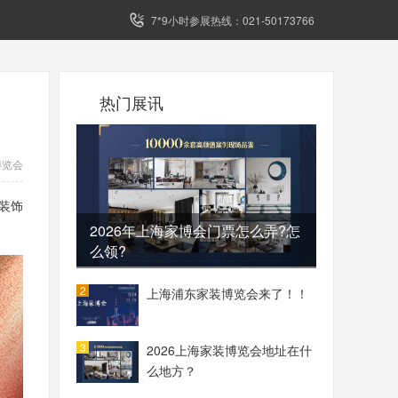
7*9小时参展热线：021-50173766
热门展讯
博览会
帅装饰
2026年上海家博会门票怎么弄?怎
么领?
2
上海浦东家装博览会来了！！
3
2026上海家装博览会地址在什
么地方？