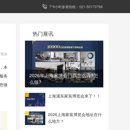
7*9小时参展热线：021-50173766
热门展讯
博览会
，本
2026年上海家博会门票怎么弄?怎
服务
么领?
您做
2
上海浦东家装博览会来了！！
3
2026上海家装博览会地址在什
么地方？